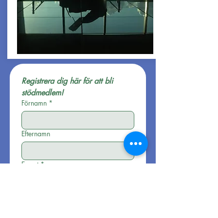
Registrera dig här för att bli 
stödmedlem!
Förnamn
*
Efternamn
E-post
*
Mobil nr