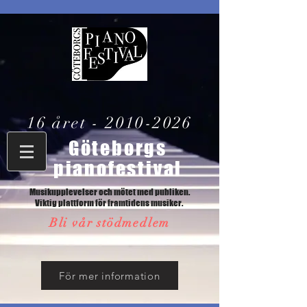
16 året -
2010-2026
Göteborgs
pianofestival
Musikupplevelser och mötet med publiken.
Viktig plattform för framtidens musiker.
Bli vår stödmedlem
För mer information