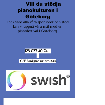
Vill du stödja
pianokulturen i
Göteborg
Tack vare alla våra sponsorer och stöd
kan vi uppnå våra mål med en
pianofestival i Göteborg.
123 037 40 74
GPF Bankgiro nr:
625-3264