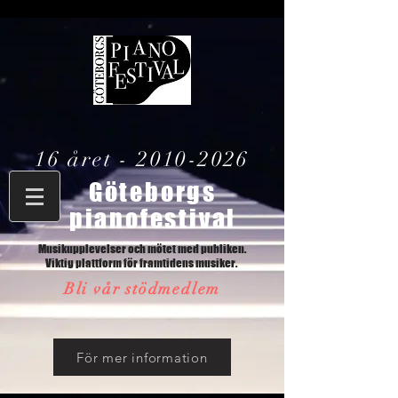
16 året -
2010-2026
Göteborgs
pianofestival
Musikupplevelser och mötet med publiken.
Viktig plattform för framtidens musiker.
Bli vår stödmedlem
För mer information